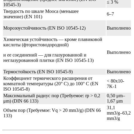
≤ 3 %
10545-3)
Твердость по шкале Мооса (меньшее
6–7
значение) (EN 101)
Морозоустойчивость (EN ISO 10545-12)
Выполнено
Химическая устойчивость — кроме плавиковой
кислоты (фтористоводородной)
Выполнено
и ее соединений — для глазурованной и
неглазурованной плитки (EN ISO 10545-13)
Термостойкость (EN ISO 10545-9)
Выполнено
Коэффициент термического расширения от
< 80x10-
комнатной температуры (20° C) до 100° C (EN
7K-1
ISO 10545-8)
Максимальный радиус пор (Требуемое: rp > 0,2
0,50 μm–
μm) (DIN 66 133)
1,67 μm
31,1
Объем пор (Требуемое: Vq > 20 mm3/g) (DIN 66
mm3/g–63,2
133)
mm3/g