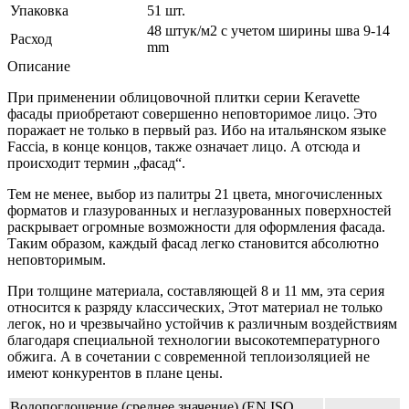
Упаковка
51 шт.
48 штук/м2 с учетом ширины шва 9-14
Расход
mm
Описание
При применении облицовочной плитки серии Keravette
фасады приобретают совершенно неповторимое лицо. Это
поражает не только в первый раз. Ибо на итальянском языке
Faccia, в конце концов, также означает лицо. А отсюда и
происходит термин „фасад“.
Тем не менее, выбор из палитры 21 цвета, многочисленных
форматов и глазурованных и неглазурованных поверхностей
раскрывает огромные возможности для оформления фасада.
Таким образом, каждый фасад легко становится абсолютно
неповторимым.
При толщине материала, составляющей 8 и 11 мм, эта серия
относится к разряду классических, Этот материал не только
легок, но и чрезвычайно устойчив к различным воздействиям
благодаря специальной технологии высокотемпературного
обжига. А в сочетании с современной теплоизоляцией не
имеют конкурентов в плане цены.
Водопоглощение (среднее значение) (EN ISO