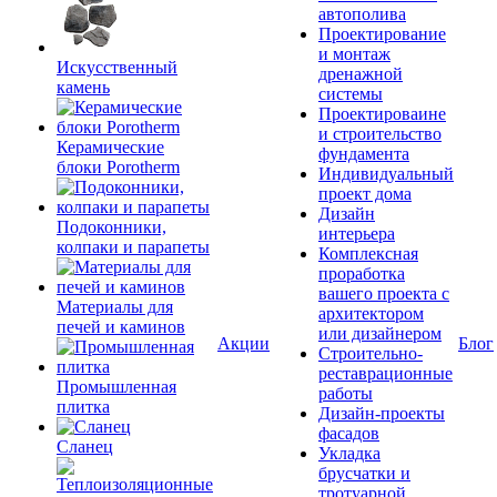
автополива
Проектирование
и монтаж
Искусственный
дренажной
камень
системы
Проектироваине
и строительство
Керамические
фундамента
блоки Porotherm
Индивидуальный
проект дома
Дизайн
Подоконники,
интерьера
колпаки и парапеты
Комплексная
проработка
вашего проекта с
Материалы для
архитектором
печей и каминов
или дизайнером
Акции
Блог
Строительно-
реставрационные
Промышленная
работы
плитка
Дизайн-проекты
фасадов
Сланец
Укладка
брусчатки и
тротуарной