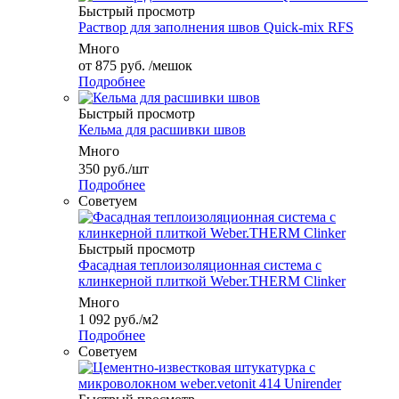
Быстрый просмотр
Раствор для заполнения швов Quick-mix RFS
Много
от
875 руб.
/мешок
Подробнее
Быстрый просмотр
Кельма для расшивки швов
Много
350
руб.
/шт
Подробнее
Советуем
Быстрый просмотр
Фасадная теплоизоляционная система с
клинкерной плиткой Weber.THERM Clinker
Много
1 092
руб.
/м2
Подробнее
Советуем