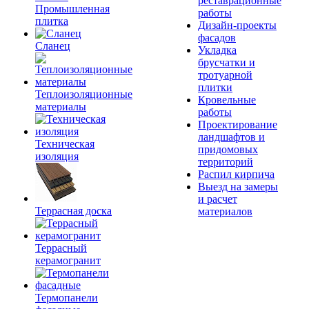
реставрационные
Промышленная
работы
плитка
Дизайн-проекты
фасадов
Сланец
Укладка
брусчатки и
тротуарной
плитки
Теплоизоляционные
Кровельные
материалы
работы
Проектирование
ландшафтов и
Техническая
придомовых
изоляция
территорий
Распил кирпича
Выезд на замеры
и расчет
Террасная доска
материалов
Террасный
керамогранит
Термопанели