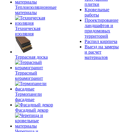
плитки
Теплоизоляционные
Кровельные
материалы
работы
Проектирование
ландшафтов и
Техническая
придомовых
изоляция
территорий
Распил кирпича
Выезд на замеры
и расчет
Террасная доска
материалов
Террасный
керамогранит
Термопанели
фасадные
Фасадный декор
Черепица и