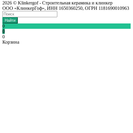
2026 © Klinkergof - Строительная керамика и клинкер
ООО «КлинкерГоф», ИНН 1650360250, ОГРН 1181690010963
Найти
0
0
0
Корзина