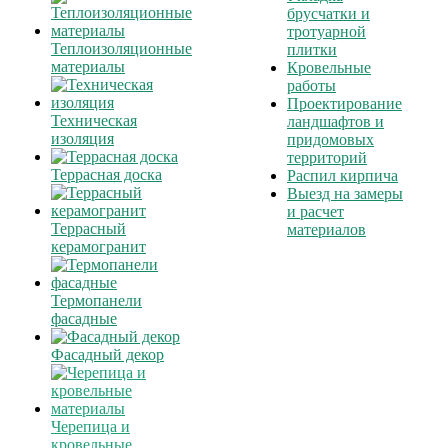
брусчатки и
тротуарной
Теплоизоляционные
плитки
материалы
Кровельные
работы
Проектирование
Техническая
ландшафтов и
изоляция
придомовых
территорий
Террасная доска
Распил кирпича
Выезд на замеры
и расчет
Террасный
материалов
керамогранит
Термопанели
фасадные
Фасадный декор
Черепица и
кровельные