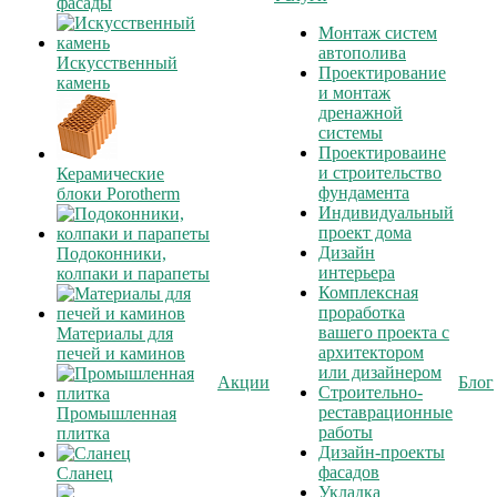
фасады
Монтаж систем
автополива
Искусственный
Проектирование
камень
и монтаж
дренажной
системы
Проектироваине
и строительство
Керамические
фундамента
блоки Porotherm
Индивидуальный
проект дома
Дизайн
Подоконники,
интерьера
колпаки и парапеты
Комплексная
проработка
вашего проекта с
Материалы для
архитектором
печей и каминов
или дизайнером
Акции
Блог
Строительно-
реставрационные
Промышленная
работы
плитка
Дизайн-проекты
фасадов
Сланец
Укладка