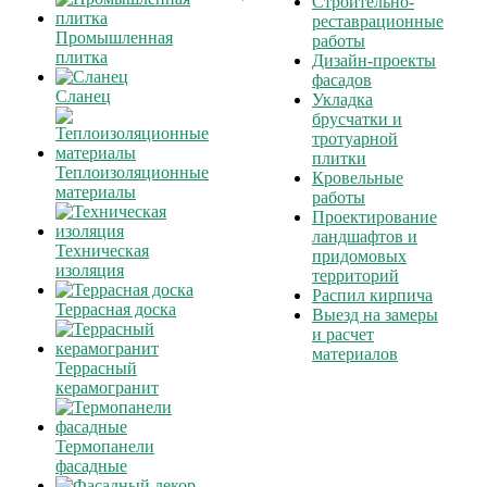
Строительно-
реставрационные
Промышленная
работы
плитка
Дизайн-проекты
фасадов
Сланец
Укладка
брусчатки и
тротуарной
плитки
Теплоизоляционные
Кровельные
материалы
работы
Проектирование
ландшафтов и
Техническая
придомовых
изоляция
территорий
Распил кирпича
Террасная доска
Выезд на замеры
и расчет
материалов
Террасный
керамогранит
Термопанели
фасадные