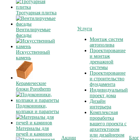
Тротуарная плитка
Услуги
Вентилируемые
фасады
Монтаж систем
автополива
Проектирование
Искусственный
и монтаж
камень
дренажной
системы
Проектироваине
и строительство
Керамические
фундамента
блоки Porotherm
Индивидуальный
проект дома
Дизайн
Подоконники,
интерьера
колпаки и парапеты
Комплексная
проработка
вашего проекта с
Материалы для
архитектором
печей и каминов
или дизайнером
Акции
Блог