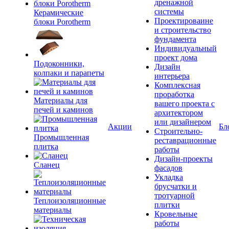
дренажной
системы
Керамические
Проектироваине
блоки Porotherm
и строительство
фундамента
Индивидуальный
проект дома
Подоконники,
Дизайн
колпаки и парапеты
интерьера
Комплексная
проработка
Материалы для
вашего проекта с
печей и каминов
архитектором
или дизайнером
Акции
Бл
Строительно-
Промышленная
реставрационные
плитка
работы
Дизайн-проекты
Сланец
фасадов
Укладка
брусчатки и
тротуарной
Теплоизоляционные
плитки
материалы
Кровельные
работы