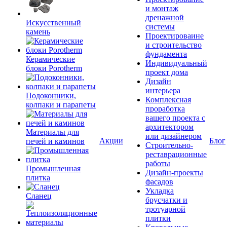
и монтаж
дренажной
Искусственный
системы
камень
Проектироваине
и строительство
фундамента
Керамические
Индивидуальный
блоки Porotherm
проект дома
Дизайн
интерьера
Подоконники,
Комплексная
колпаки и парапеты
проработка
вашего проекта с
архитектором
Материалы для
или дизайнером
Акции
Блог
печей и каминов
Строительно-
реставрационные
работы
Промышленная
Дизайн-проекты
плитка
фасадов
Укладка
Сланец
брусчатки и
тротуарной
плитки