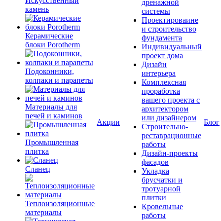
Искусственный
дренажной
камень
системы
Проектироваине
и строительство
Керамические
фундамента
блоки Porotherm
Индивидуальный
проект дома
Дизайн
Подоконники,
интерьера
колпаки и парапеты
Комплексная
проработка
вашего проекта с
Материалы для
архитектором
печей и каминов
или дизайнером
Акции
Блог
Строительно-
реставрационные
Промышленная
работы
плитка
Дизайн-проекты
фасадов
Сланец
Укладка
брусчатки и
тротуарной
плитки
Теплоизоляционные
Кровельные
материалы
работы