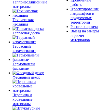
Кровельные
Теплоизоляционные
работы
материалы
Проектирование
ландшафтов и
придомовых
Техническая
территорий
изоляция
Распил кирпича
Выезд на замеры
Террасная доска
и расчет
материалов
Террасный
керамогранит
Термопанели
фасадные
Фасадный декор
Черепица и
кровельные
материалы