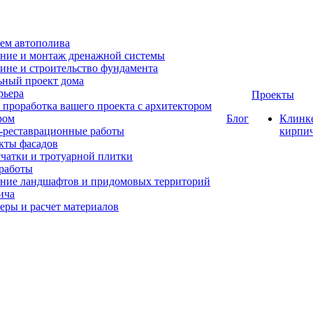
ем автополива
ние и монтаж дренажной системы
ине и строительство фундамента
ный проект дома
рьера
Проекты
 проработка вашего проекта с архитектором
ром
Блог
Клинк
-реставрационные работы
кирпи
кты фасадов
счатки и тротуарной плитки
работы
ние ландшафтов и придомовых территорий
ича
еры и расчет материалов