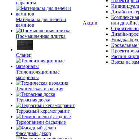
Проектирова
парапеты
Индивидуаль
Дизайн инте
Комплексная
Материалы для печей и
Акции
или дизайне
каминов
Строительно
Дизайн-прое
Промышленная плитка
Укладка бру
Кровельные 
Проектирова
Сланец
Распил кирп
Выезд на зам
Теплоизоляционные
материалы
Техническая изоляция
Террасная доска
Террасный керамогранит
Термопанели фасадные
Фасадный декор