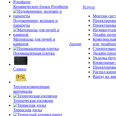
Керамические блоки Porotherm
Услуги
Монтаж сист
Подоконники, колпаки и
Проектирова
парапеты
Проектирова
Индивидуаль
Дизайн инте
Материалы для печей и
Комплексная
каминов
Акции
или дизайне
Строительно
Промышленная плитка
Дизайн-прое
Укладка бру
Кровельные 
Проектирова
Сланец
Распил кирп
Выезд на зам
Теплоизоляционные
материалы
Техническая изоляция
Террасная доска