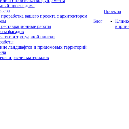
ине и строительство фундамента
ный проект дома
рьера
Проекты
 проработка вашего проекта с архитектором
ром
Блог
Клинк
-реставрационные работы
кирпи
кты фасадов
счатки и тротуарной плитки
работы
ние ландшафтов и придомовых территорий
ича
еры и расчет материалов