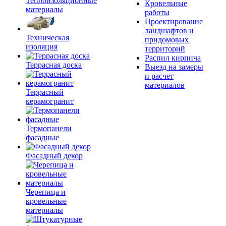
Теплоизоляционные
Кровельные
материалы
работы
Проектирование
ландшафтов и
Техническая
придомовых
изоляция
территорий
Распил кирпича
Террасная доска
Выезд на замеры
и расчет
материалов
Террасный
керамогранит
Термопанели
фасадные
Фасадный декор
Черепица и
кровельные
материалы