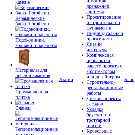
и монтаж
камень
дренажной
системы
Проектироваине
Керамические
и строительство
блоки Porotherm
фундамента
Индивидуальный
проект дома
Подоконники,
Дизайн
колпаки и парапеты
интерьера
Комплексная
проработка
вашего проекта с
Материалы для
архитектором
печей и каминов
или дизайнером
Акции
Блог
Строительно-
реставрационные
Промышленная
работы
плитка
Дизайн-проекты
фасадов
Сланец
Укладка
брусчатки и
тротуарной
плитки
Теплоизоляционные
Кровельные
материалы