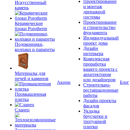
Проектирование
Искусственный
и монтаж
камень
дренажной
системы
Проектироваине
Керамические
и строительство
блоки Porotherm
фундамента
Индивидуальный
проект дома
Подоконники,
Дизайн
колпаки и парапеты
интерьера
Комплексная
проработка
вашего проекта с
Материалы для
архитектором
печей и каминов
или дизайнером
Акции
Блог
Строительно-
реставрационные
Промышленная
работы
плитка
Дизайн-проекты
фасадов
Сланец
Укладка
брусчатки и
тротуарной
плитки